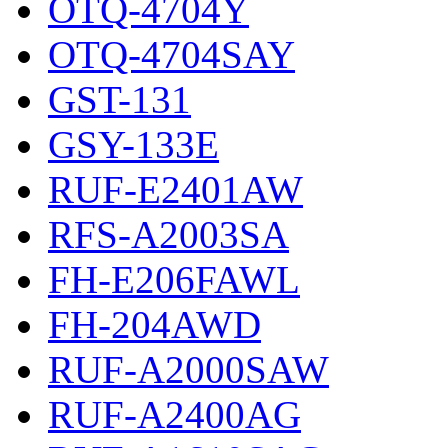
OTQ-4704Y
OTQ-4704SAY
GST-131
GSY-133E
RUF-E2401AW
RFS-A2003SA
FH-E206FAWL
FH-204AWD
RUF-A2000SAW
RUF-A2400AG