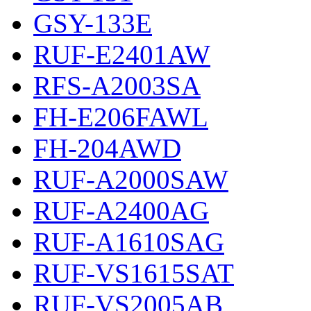
GSY-133E
RUF-E2401AW
RFS-A2003SA
FH-E206FAWL
FH-204AWD
RUF-A2000SAW
RUF-A2400AG
RUF-A1610SAG
RUF-VS1615SAT
RUF-VS2005AB