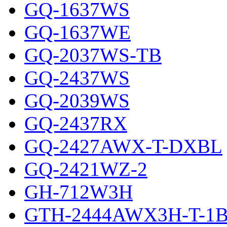
GQ-1637WS
GQ-1637WE
GQ-2037WS-TB
GQ-2437WS
GQ-2039WS
GQ-2437RX
GQ-2427AWX-T-DXBL
GQ-2421WZ-2
GH-712W3H
GTH-2444AWX3H-T-1