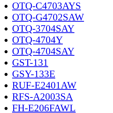
OTQ-C4703AYS
OTQ-G4702SAW
OTQ-3704SAY
OTQ-4704Y
OTQ-4704SAY
GST-131
GSY-133E
RUF-E2401AW
RFS-A2003SA
FH-E206FAWL